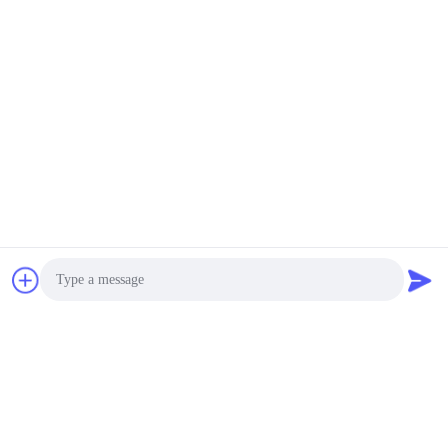
SOTTOSCRIVA
Photo
Citazione aggiornata regolarmente, prego gentilmente per
Video Call
lasciarci il vostro email, vi contatteremo molto presto a