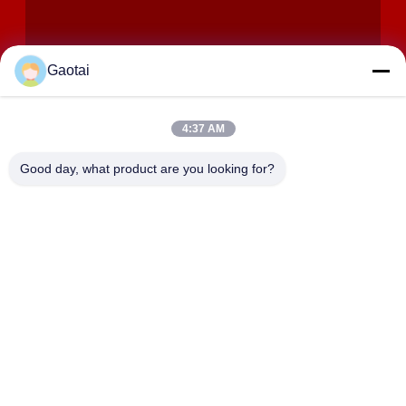
Gaotai
4:37 AM
INVIA
Good day, what product are you looking for?
INDIRIZZO
Città di Hengshui, Provincia di Hebei, Contea di Anping, Zona
Industriale di Beidaliang
HEBEI ZHAOYANG MEDICAL INSTRUMENT
CO., LTD.