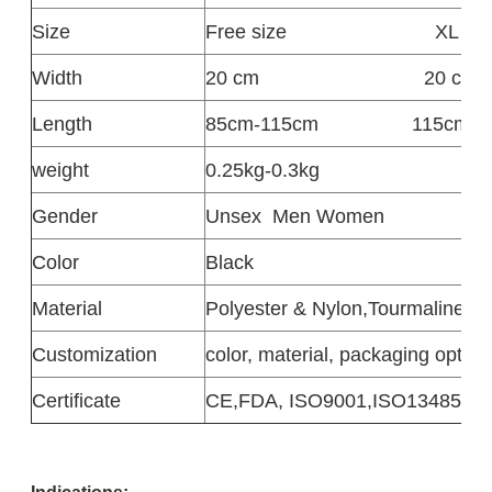
Size
Free size
XL
Width
20 cm
20 cm
Length
85cm-115cm
115cm-1
weight
0.25kg-0.3kg
Gender
Unsex
Men Women
Color
Black
Material
Polyester & Nylon,Tourmaline,Hig
Customization
color, material, packaging option
Certificate
CE,FDA, ISO9001,ISO13485