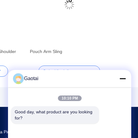
Shoulder
Pouch Arm Sling
Ottieni il miglior prezzo
Gaotai
10:10 PM
Good day, what product are you looking 
for?
a Più Grande Ricerca E Sviluppo E