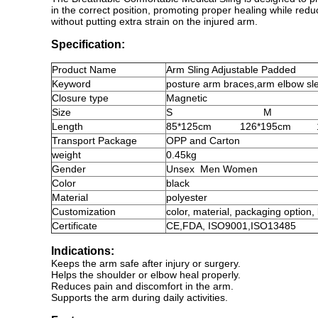
in the correct position, promoting proper healing while reduci
without putting extra strain on the injured arm.
Specification:
Product
Name
Arm Sling Adjustable Padded
Keyword
posture arm braces
,
arm elbow sle
Closure type
Magnetic
Size
S
M
Length
85*125cm
126*195cm
Transport Package
OPP and Carton
weight
0.45kg
Gender
Unsex
Men Women
Color
black
Material
polyester
Customization
color, material, packaging option,
Certificate
CE,FDA, ISO9001,ISO13485
Indications:
Keeps the arm safe after injury or surgery.
Helps the shoulder or elbow heal properly.
Reduces pain and discomfort in the arm.
Supports the arm during daily activities.