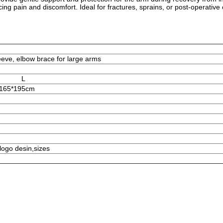
ng pain and discomfort. Ideal for fractures, sprains, or post-operative ca
eve, elbow brace for large arms
L
165*195cm
 logo desin,sizes