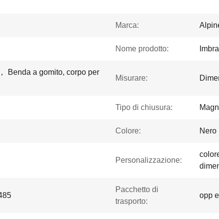
Marca:
Alpi
Nome prodotto:
Imbra
 ， Benda a gomito, corpo per
Misurare:
Dimen
Tipo di chiusura:
Magn
Colore:
Nero
color
Personalizzazione:
dimen
Pacchetto di
485
opp e
trasporto: