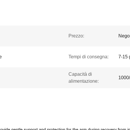
Prezzo:
Negoz
e
Tempi di consegna:
7-15 
Capacità di
1000
alimentazione:
vide gentle support and protection for the arm during recovery from inj