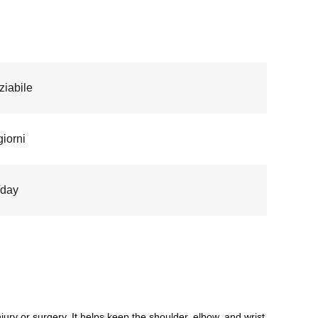
iabile
giorni
/day
ury or surgery. It helps keep the shoulder, elbow, and wrist