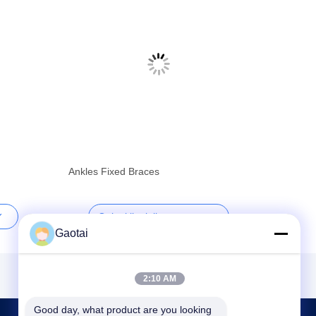
Ankles Fixed Braces
Ottieni il miglior prezzo
Gaotai
2:10 AM
Good day, what product are you looking 