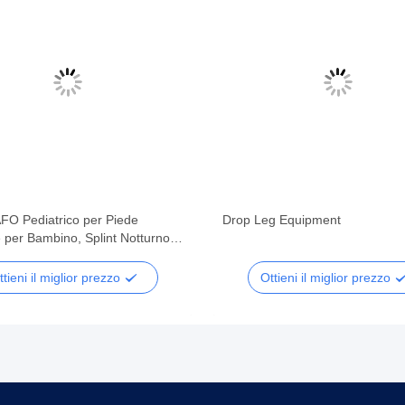
AFO Pediatrico per Piede
Drop Leg Equipment
 per Bambino, Splint Notturno
minare con Scarpe, Supporto
rurgico per Distorsione della
ttieni il miglior prezzo
Ottieni il miglior prezzo