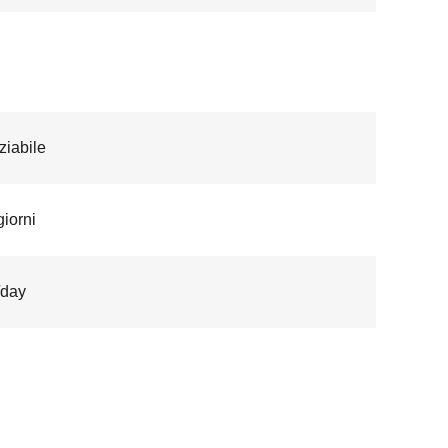
iabile
giorni
/day