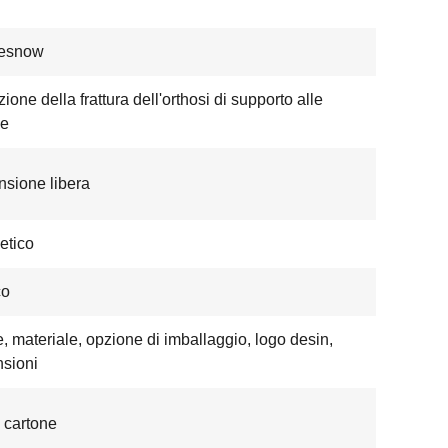
nesnow
ione della frattura dell'orthosi di supporto alle
e
sione libera
etico
co
e, materiale, opzione di imballaggio, logo desin,
sioni
 cartone