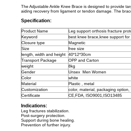
The Adjustable Ankle Knee Brace is designed to provide targe
aiding recovery from ligament or tendon damage. The brace 
Specification:
Product
Name
Leg support orthosis fracture prot
Keyword
best knee brace
,
knee support for 
Closure type
Magnetic
Size
free size
length, width and height
40*12*30cm
Transport Package
OPP and Carton
weight
8kg
Gender
Unsex
Men Women
Color
white
Material
Plastic , metal
Customization
color, material, packaging option,
Certificate
CE,FDA, ISO9001,ISO13485
Indications:
Leg fractures stabilization.
Post-surgery protection.
Support during bone healing.
Prevention of further injury.