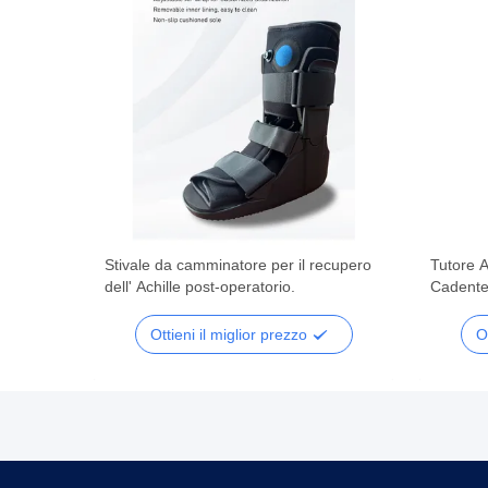
Stivale da camminatore per il recupero
Tutore 
aviglia
dell' Achille post-operatorio.
Cadente
in
per Cam
Post-Chi
Ottieni il miglior prezzo
O
Caviglia