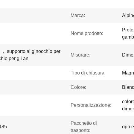
Marca:
Alpi
Protez
Nome prodotto:
gamb
o ， supporto al ginocchio per
Misurare:
Dimen
chio per gli an
Tipo di chiusura:
Magn
Colore:
Bian
color
Personalizzazione:
dimen
Pacchetto di
485
opp e
trasporto: