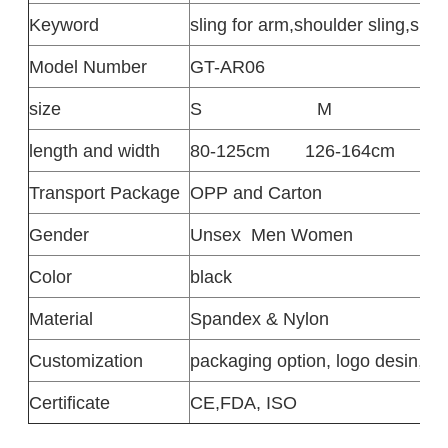
Keyword
sling for arm,shoulder sling,shou
Model Number
GT-AR06
size
S
M
length and width
80-125cm
126-164cm
1
Transport Package
OPP and Carton
Gender
Unsex
Men Women
Color
black
Material
Spandex & Nylon
Customization
packaging option, logo desin,siz
Certificate
CE,FDA, ISO