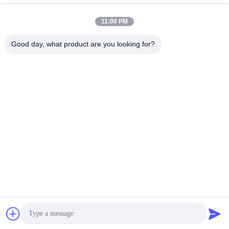
11:00 PM
INVIA
Good day, what product are you looking for?
INDIRIZZO
Città di Hengshui, Provincia di Hebei, Contea di Anping, Zona
Industriale di Beidaliang
HEBEI ZHAOYANG MEDICAL INSTRUMENT
CO., LTD.
La Cina va bene. Qualità supporto posteriore Fornitore.
2017-2026 Hebei Zhaoyang Medical Instrument Co.,
Ltd. . Tutti Diritti riservati.