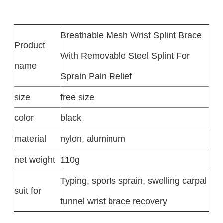
Breathable Mesh Wrist Splint Brace
Product
With Removable Steel Splint For
name
Sprain Pain Relief
size
free size
color
black
material
nylon, aluminum
net weight
110g
Typing, sports sprain, swelling carpal
suit for
tunnel wrist brace recovery