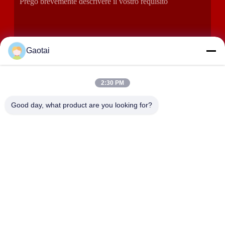
Gaotai
2:30 PM
INVIA
Good day, what product are you looking for?
INDIRIZZO
Città di Hengshui, Provincia di Hebei, Contea di Anping, Zona
Industriale di Beidaliang
HEBEI ZHAOYANG MEDICAL INSTRUMENT
CO., LTD.