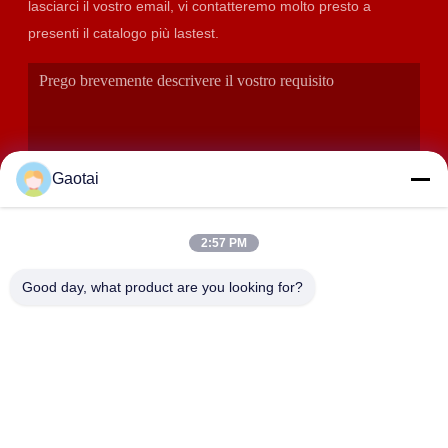
lasciarci il vostro email, vi contatteremo molto presto a
presenti il catalogo più lastest.
Gaotai
2:57 PM
INVIA
Good day, what product are you looking for?
INDIRIZZO
Città di Hengshui, Provincia di Hebei, Contea di Anping, Zona
Industriale di Beidaliang