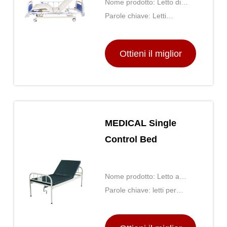
Nome prodotto: Letto di
controllo della trippa medica
Parole chiave: Letti
ospedalieri usati ， letti per
gli anziani ， letti regolabili
Ottieni il miglior
per gli anziani
prezzo
MEDICAL Single
Control Bed
Nome prodotto: Letto a
controllo singolo medico
Parole chiave: letti per
anziani ， letti per gli
anziani ， letti regolabili per