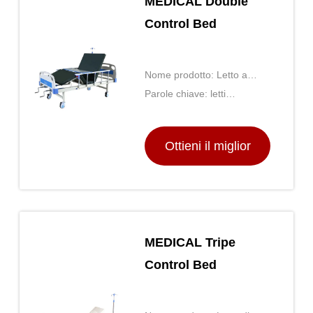
MEDICAL Double
Control Bed
Nome prodotto: Letto a
doppio controllo medico
Parole chiave: letti
ospedalieri ， letti medici ，
letto d'ospedale a casa
Ottieni il miglior
prezzo
MEDICAL Tripe
Control Bed