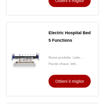
Ottieni il miglior
gli anziani
prezzo
Electric Hospital Bed
5 Functions
Nome prodotto: Letto
ospedaliero elettrico 5
Parole chiave: letti
funzioni
regolabili, letti medici, letti
regolabili elettrici
Ottieni il miglior
prezzo