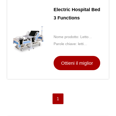
Electric Hospital Bed
3 Functions
Nome prodotto: Letto
ospedaliero elettrico 3
Parole chiave: letti
funzioni
regolabili, letti medici, letti
regolabili elettrici
Ottieni il miglior
prezzo
1