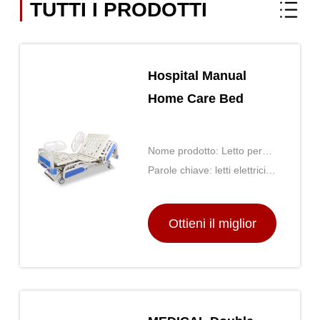
TUTTI I PRODOTTI
Hospital Manual
Home Care Bed
Nome prodotto: Letto per
assistenza domiciliare
Parole chiave: letti elettrici
manuale ospedaliero
ospedalieri ， letto
ospedaliero elettrico ， letto
Ottieni il miglior
d'ospedale a casa
prezzo